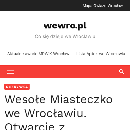
Skip
Mapa Gwiazd Wrocław
to
content
wewro.pl
Co się dzieje we Wrocławiu
Aktualne awarie MPWiK Wrocław
Lista Aptek we Wrocławiu
ROZRYWKA
Wesołe Miasteczko
we Wrocławiu.
Otwarcie z