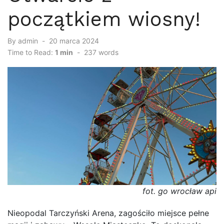
początkiem wiosny!
By
admin
Posted
20 marca 2024
on
Time to Read:
1 min
-
237
words
fot. go wrocław api
Nieopodal Tarczyński Arena, zagościło miejsce pełne