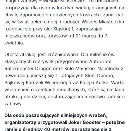
magii i zabawy – Wesołe Miasteczko. To doskonała
propozycja dla osób w każdym wieku, pragnących na
chwilę zapomnieć o codziennych troskach i zanurzyć
się w świat pełen emocji i radości. Wesołe Miasteczko
rozgości się przy alei Śląskiej 1, zapraszając
mieszkańców oraz turystów od 21 marca do 7
kwietnia.
Oferta atrakcji jest zróżnicowana. Dla miłośników
klasycznych rozrywek przygotowano Autodrom,
Rollercoaster Dragon oraz Koło Młyńskie. Najmłodsi z
pewnością ucieszą się z Latających Słoni Dumbo,
Bajkowej Karuzeli Weneckiej oraz Kolejki Autka. Warto
wspomnieć o zamkach dmuchanych, które są nie lada
atrakcją dla dzieci, dostarczając im mnóstwo radości i
zabawy.
Dla osób poszukujących silniejszych wrażeń,
organizatorzy przygotowali Joker Booster – potężne
ramię o średnicy 40 metrów, poruszające się z