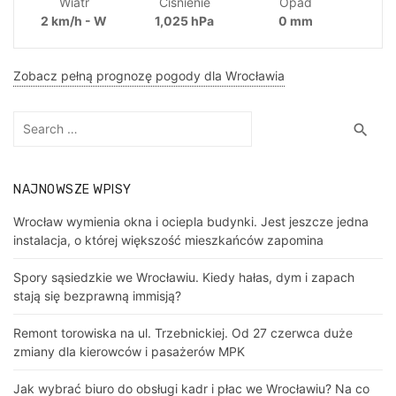
Wiatr
Ciśnienie
Opad
2 km/h - W
1,025 hPa
0 mm
Zobacz pełną prognozę pogody dla Wrocławia
Search
Sea
search
for:
NAJNOWSZE WPISY
Wrocław wymienia okna i ociepla budynki. Jest jeszcze jedna
instalacja, o której większość mieszkańców zapomina
Spory sąsiedzkie we Wrocławiu. Kiedy hałas, dym i zapach
stają się bezprawną immisją?
Remont torowiska na ul. Trzebnickiej. Od 27 czerwca duże
zmiany dla kierowców i pasażerów MPK
Jak wybrać biuro do obsługi kadr i płac we Wrocławiu? Na co