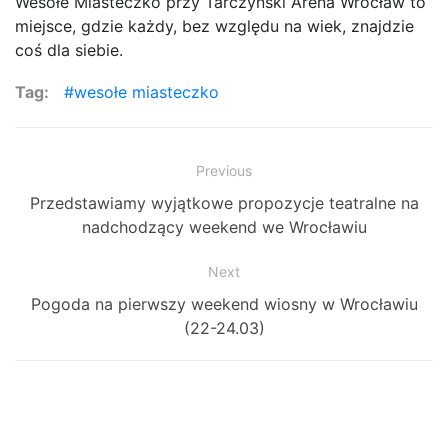
Wesołe Miasteczko przy Tarczyński Arena Wrocław to
miejsce, gdzie każdy, bez względu na wiek, znajdzie
coś dla siebie.
Tag:
wesołe miasteczko
Zobacz
Previous
Previous
Przedstawiamy wyjątkowe propozycje teatralne na
wpisy
post:
nadchodzący weekend we Wrocławiu
Next
Next
Pogoda na pierwszy weekend wiosny w Wrocławiu
post:
(22-24.03)