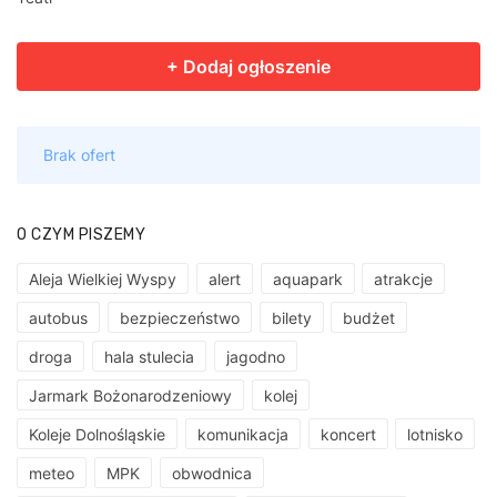
O CZYM PISZEMY
Aleja Wielkiej Wyspy
alert
aquapark
atrakcje
autobus
bezpieczeństwo
bilety
budżet
droga
hala stulecia
jagodno
Jarmark Bożonarodzeniowy
kolej
Koleje Dolnośląskie
komunikacja
koncert
lotnisko
meteo
MPK
obwodnica