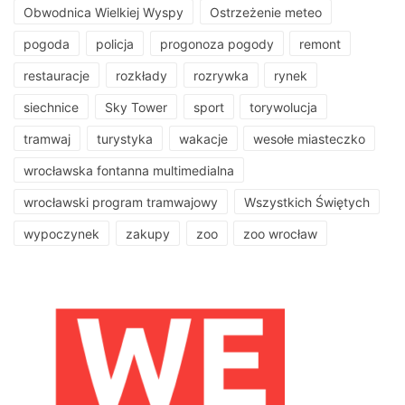
Obwodnica Wielkiej Wyspy
Ostrzeżenie meteo
pogoda
policja
progonoza pogody
remont
restauracje
rozkłady
rozrywka
rynek
siechnice
Sky Tower
sport
torywolucja
tramwaj
turystyka
wakacje
wesołe miasteczko
wrocławska fontanna multimedialna
wrocławski program tramwajowy
Wszystkich Świętych
wypoczynek
zakupy
zoo
zoo wrocław