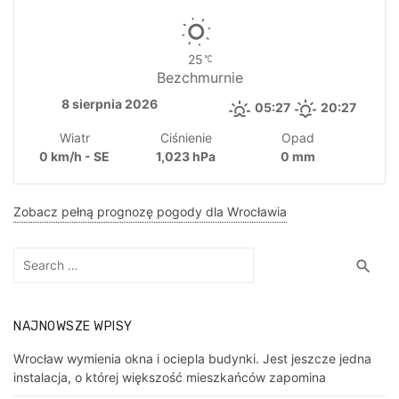
25
Bezchmurnie
8 sierpnia 2026
05:27
20:27
Wiatr
Ciśnienie
Opad
0 km/h - SE
1,023 hPa
0 mm
Zobacz pełną prognozę pogody dla Wrocławia
Search
Sea
search
for:
NAJNOWSZE WPISY
Wrocław wymienia okna i ociepla budynki. Jest jeszcze jedna
instalacja, o której większość mieszkańców zapomina