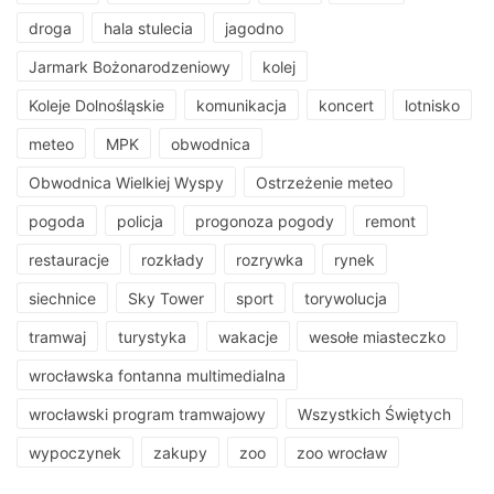
droga
hala stulecia
jagodno
Jarmark Bożonarodzeniowy
kolej
Koleje Dolnośląskie
komunikacja
koncert
lotnisko
meteo
MPK
obwodnica
Obwodnica Wielkiej Wyspy
Ostrzeżenie meteo
pogoda
policja
progonoza pogody
remont
restauracje
rozkłady
rozrywka
rynek
siechnice
Sky Tower
sport
torywolucja
tramwaj
turystyka
wakacje
wesołe miasteczko
wrocławska fontanna multimedialna
wrocławski program tramwajowy
Wszystkich Świętych
wypoczynek
zakupy
zoo
zoo wrocław