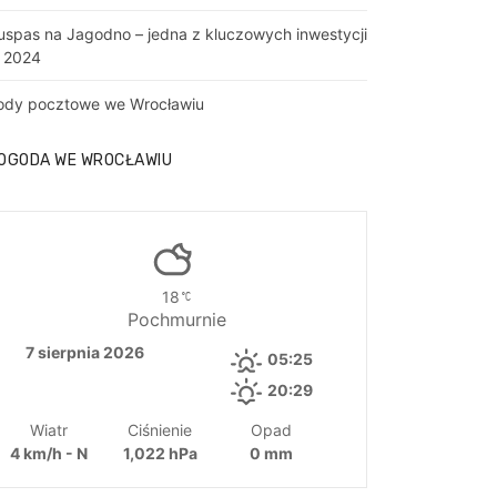
uspas na Jagodno – jedna z kluczowych inwestycji
 2024
ody pocztowe we Wrocławiu
OGODA WE WROCŁAWIU
18
Pochmurnie
7 sierpnia 2026
05:25
20:29
Wiatr
Ciśnienie
Opad
4 km/h - N
1,022 hPa
0 mm