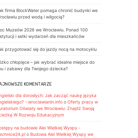
ak firma BlockWater pomaga chronić budynki we
rocławiu przed wodą i wilgocią?
oc Muzeów 2026 we Wrocławiu. Ponad 100
nstytucji i setki wydarzeń dla mieszkańców
ak przygotować się do jazdy nocą na motocyklu
óżko chłopięce – jak wybrać idealne miejsce do
nu i zabawy dla Twojego dziecka?
AJNOWSZE KOMENTARZE
ngielski dla dorosłych: Jak zacząć naukę języka
ngielskiego? - wroclawianin.info
o
Oferty pracy w
uratorium Oświaty we Wrocławiu: Znajdź Swoją
cieżkę W Rozwoju Edukacyjnym
ostępy na budowie Alei Wielkiej Wyspy -
iechnice24.pl
o
Budowa Alei Wielkiej Wyspy we