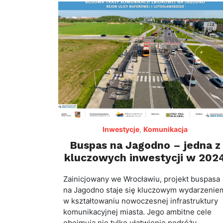
Inwestycje
,
Komunikacja
Buspas na Jagodno – jedna z
kluczowych inwestycji w 202
Zainicjowany we Wrocławiu, projekt buspasa
na Jagodno staje się kluczowym wydarzenie
w kształtowaniu nowoczesnej infrastruktury
komunikacyjnej miasta. Jego ambitne cele
obejmują nie tylko ułatwienie podróży …