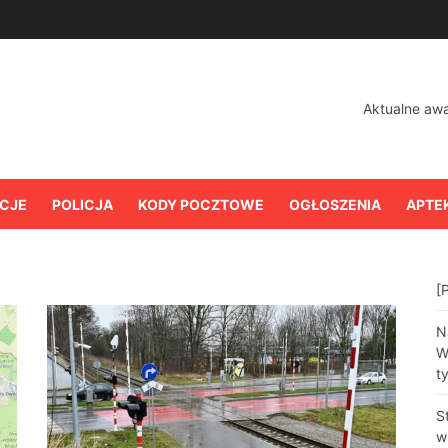
Aktualne aw
CJE
POLICJA
KODY POCZTOWE
OGŁOSZENIA
APTE
[
N
W
t
S
w