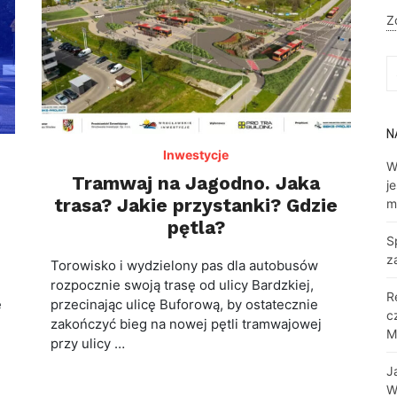
Z
S
fo
N
Inwestycje
W
Tramwaj na Jagodno. Jaka
j
trasa? Jakie przystanki? Gdzie
m
pętla?
S
z
i
Torowisko i wydzielony pas dla autobusów
rozpocznie swoją trasę od ulicy Bardzkiej,
R
ę
przecinając ulicę Buforową, by ostatecznie
c
zakończyć bieg na nowej pętli tramwajowej
M
przy ulicy …
J
W