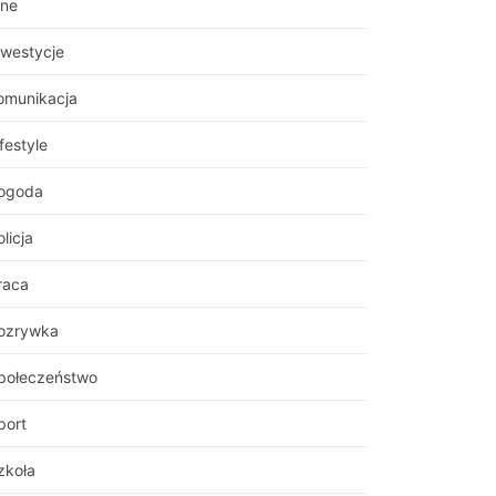
nne
nwestycje
omunikacja
festyle
ogoda
licja
raca
ozrywka
połeczeństwo
port
zkoła