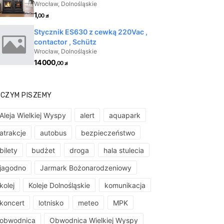
 CZYM PISZEMY
Aleja Wielkiej Wyspy
alert
aquapark
atrakcje
autobus
bezpieczeństwo
bilety
budżet
droga
hala stulecia
jagodno
Jarmark Bożonarodzeniowy
kolej
Koleje Dolnośląskie
komunikacja
koncert
lotnisko
meteo
MPK
obwodnica
Obwodnica Wielkiej Wyspy