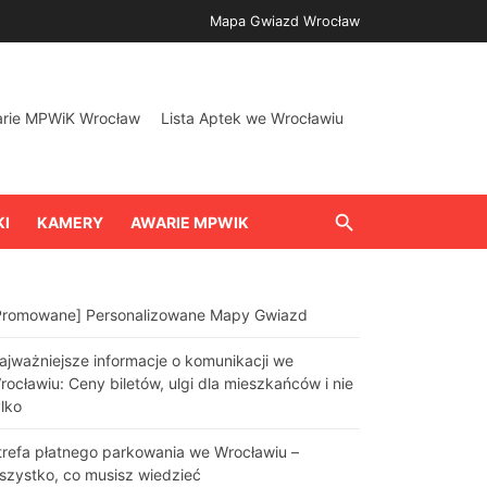
Mapa Gwiazd Wrocław
arie MPWiK Wrocław
Lista Aptek we Wrocławiu
KI
KAMERY
AWARIE MPWIK
Promowane] Personalizowane Mapy Gwiazd
ajważniejsze informacje o komunikacji we
rocławiu: Ceny biletów, ulgi dla mieszkańców i nie
ylko
trefa płatnego parkowania we Wrocławiu –
szystko, co musisz wiedzieć