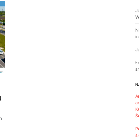
J
W
N
i
J
Ł
s
N
A
4
a
K
Ś
m
P
s