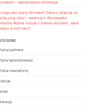
rocławiu – najważniejsze informacje
 czego jest znany Wrocław? Zobacz atrakcję na
ażdą porę roku! – wewro.pl
o
Wrocławska
ontanna Wodna ruszyła z nowym sezonem. Jakie
okazy w tym roku?
ATEGORIE
rtykuł partnera
rtykuł sponsorowany
rtykuł zewnętrzny
trakcje
iznes
dukacja