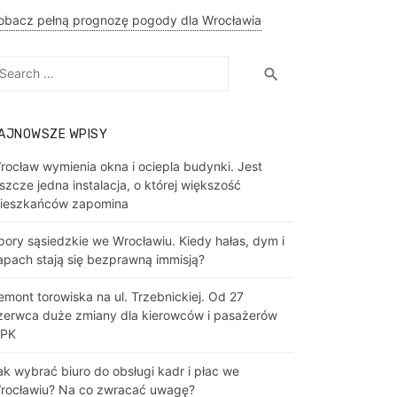
obacz pełną prognozę pogody dla Wrocławia
earch
Search
search
r:
AJNOWSZE WPISY
rocław wymienia okna i ociepla budynki. Jest
eszcze jedna instalacja, o której większość
ieszkańców zapomina
pory sąsiedzkie we Wrocławiu. Kiedy hałas, dym i
apach stają się bezprawną immisją?
emont torowiska na ul. Trzebnickiej. Od 27
zerwca duże zmiany dla kierowców i pasażerów
PK
ak wybrać biuro do obsługi kadr i płac we
rocławiu? Na co zwracać uwagę?