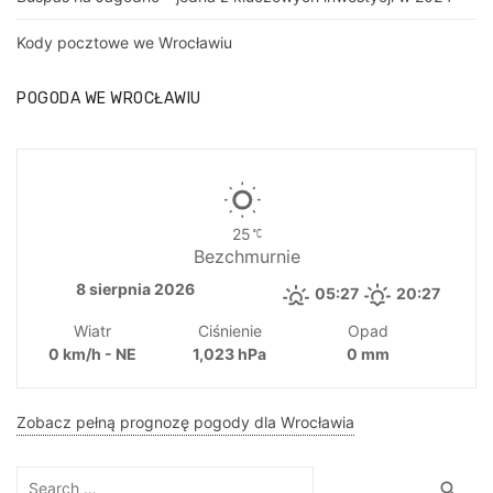
Kody pocztowe we Wrocławiu
POGODA WE WROCŁAWIU
25
Bezchmurnie
8 sierpnia 2026
05:27
20:27
Wiatr
Ciśnienie
Opad
0 km/h - NE
1,023 hPa
0 mm
Zobacz pełną prognozę pogody dla Wrocławia
Search
Sea
search