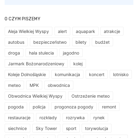
O CZYM PISZEMY
Aleja Wielkiej Wyspy
alert
aquapark
atrakcje
autobus
bezpieczeństwo
bilety
budżet
droga
hala stulecia
jagodno
Jarmark Bożonarodzeniowy
kolej
Koleje Dolnośląskie
komunikacja
koncert
lotnisko
meteo
MPK
obwodnica
Obwodnica Wielkiej Wyspy
Ostrzeżenie meteo
pogoda
policja
progonoza pogody
remont
restauracje
rozkłady
rozrywka
rynek
siechnice
Sky Tower
sport
torywolucja