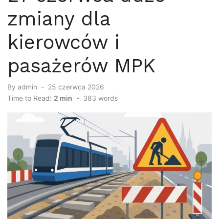
zmiany dla
kierowców i
pasażerów MPK
By
admin
Posted
25 czerwca 2026
on
Time to Read:
2 min
-
383
words