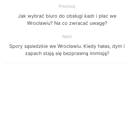
Zobacz
Previous
Previous
Jak wybrać biuro do obsługi kadr i płac we
wpisy
post:
Wrocławiu? Na co zwracać uwagę?
Next
Next
Spory sąsiedzkie we Wrocławiu. Kiedy hałas, dym i
post:
zapach stają się bezprawną immisją?