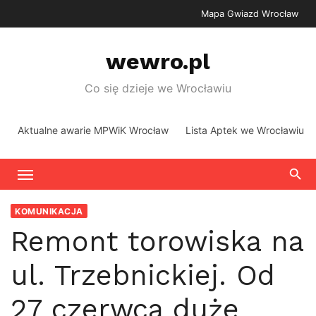
Skip
Mapa Gwiazd Wrocław
to
content
wewro.pl
Co się dzieje we Wrocławiu
Aktualne awarie MPWiK Wrocław
Lista Aptek we Wrocławiu
KOMUNIKACJA
Remont torowiska na
ul. Trzebnickiej. Od
27 czerwca duże