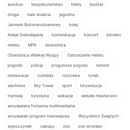
autobus
bezpieczeństwo
bilety
budżet
droga
hala stulecia
jagodno
Jarmark Bożonarodzeniowy
kolej
Koleje Dolnośląskie
komunikacja
koncert
lotnisko
meteo
MPK
obwodnica
Obwodnica Wielkiej Wyspy
Ostrzeżenie meteo
pogoda
policja
progonoza pogody
remont
restauracje
rozkłady
rozrywka
rynek
siechnice
Sky Tower
sport
torywolucja
tramwaj
turystyka
wakacje
wesołe miasteczko
wrocławska fontanna multimedialna
wrocławski program tramwajowy
Wszystkich Świętych
wypoczynek
zakupy
zoo
zoo wrocław