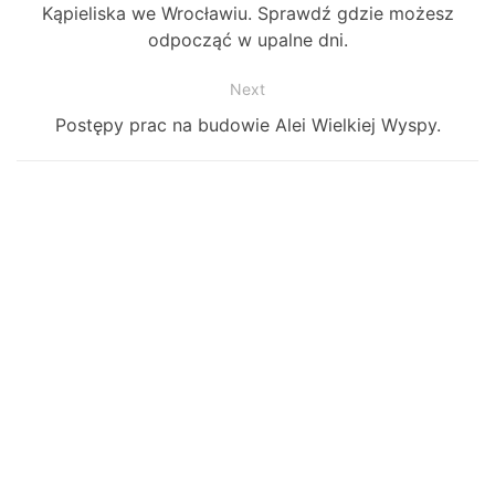
Previous
Kąpieliska we Wrocławiu. Sprawdź gdzie możesz
wpisy
post:
odpocząć w upalne dni.
Next
Next
Postępy prac na budowie Alei Wielkiej Wyspy.
post: