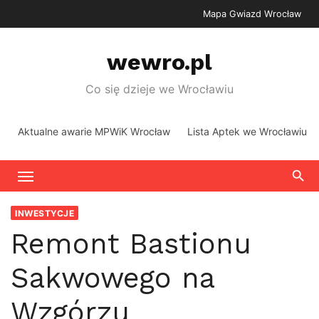
Skip
Mapa Gwiazd Wrocław
to
content
wewro.pl
Co się dzieje we Wrocławiu
Aktualne awarie MPWiK Wrocław
Lista Aptek we Wrocławiu
INWESTYCJE
Remont Bastionu
Sakwowego na
Wzgórzu