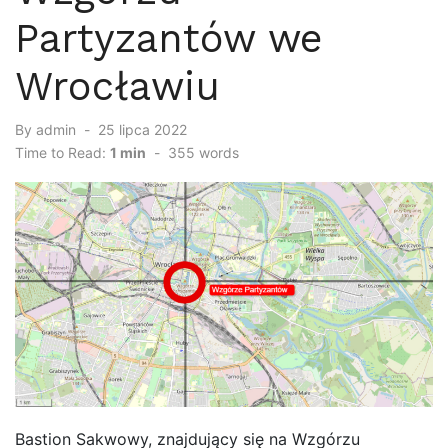
Partyzantów we
Wrocławiu
By
admin
Posted
25 lipca 2022
on
Time to Read:
1 min
-
355
words
Bastion Sakwowy, znajdujący się na Wzgórzu