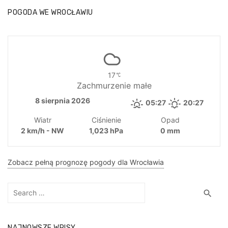
POGODA WE WROCŁAWIU
17
Zachmurzenie małe
8 sierpnia 2026
05:27
20:27
Wiatr
Ciśnienie
Opad
2 km/h - NW
1,023 hPa
0 mm
Zobacz pełną prognozę pogody dla Wrocławia
Search
Sea
search
for:
NAJNOWSZE WPISY