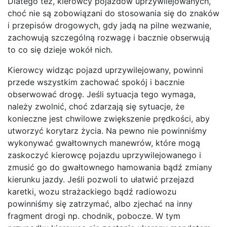
Dlatego też, kierowcy pojazdów uprzywilejowanych,
choć nie są zobowiązani do stosowania się do znaków
i przepisów drogowych, gdy jadą na pilne wezwanie,
zachowują szczególną rozwagę i bacznie obserwują
to co się dzieje wokół nich.
Kierowcy widząc pojazd uprzywilejowany, powinni
przede wszystkim zachować spokój i bacznie
obserwować drogę. Jeśli sytuacja tego wymaga,
należy zwolnić, choć zdarzają się sytuacje, że
konieczne jest chwilowe zwiększenie prędkości, aby
utworzyć korytarz życia. Na pewno nie powinniśmy
wykonywać gwałtownych manewrów, które mogą
zaskoczyć kierowcę pojazdu uprzywilejowanego i
zmusić go do gwałtownego hamowania bądź zmiany
kierunku jazdy. Jeśli pozwoli to ułatwić przejazd
karetki, wozu strażackiego bądź radiowozu
powinniśmy się zatrzymać, albo zjechać na inny
fragment drogi np. chodnik, pobocze. W tym