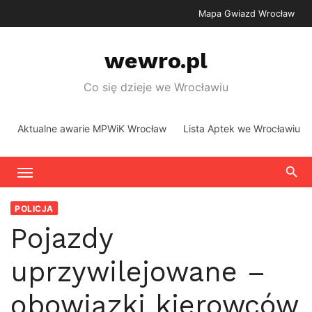
Skip
Mapa Gwiazd Wrocław
to
content
wewro.pl
Co się dzieje we Wrocławiu
Aktualne awarie MPWiK Wrocław
Lista Aptek we Wrocławiu
POLICJA
Pojazdy
uprzywilejowane –
obowiązki kierowców