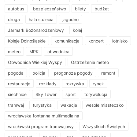
autobus
bezpieczeństwo
bilety
budżet
droga
hala stulecia
jagodno
Jarmark Bożonarodzeniowy
kolej
Koleje Dolnośląskie
komunikacja
koncert
lotnisko
meteo
MPK
obwodnica
Obwodnica Wielkiej Wyspy
Ostrzeżenie meteo
pogoda
policja
progonoza pogody
remont
restauracje
rozkłady
rozrywka
rynek
siechnice
Sky Tower
sport
torywolucja
tramwaj
turystyka
wakacje
wesołe miasteczko
wrocławska fontanna multimedialna
wrocławski program tramwajowy
Wszystkich Świętych