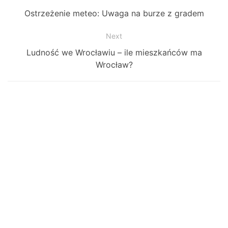
Previous
Ostrzeżenie meteo: Uwaga na burze z gradem
wpisy
post:
Next
Next
Ludność we Wrocławiu – ile mieszkańców ma
post:
Wrocław?