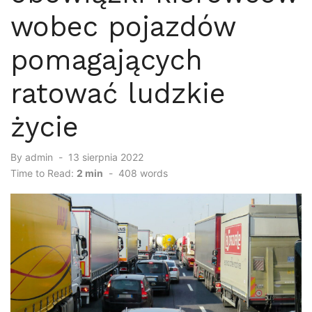
wobec pojazdów
pomagających
ratować ludzkie
życie
By
admin
Posted
13 sierpnia 2022
on
Time to Read:
2 min
-
408
words