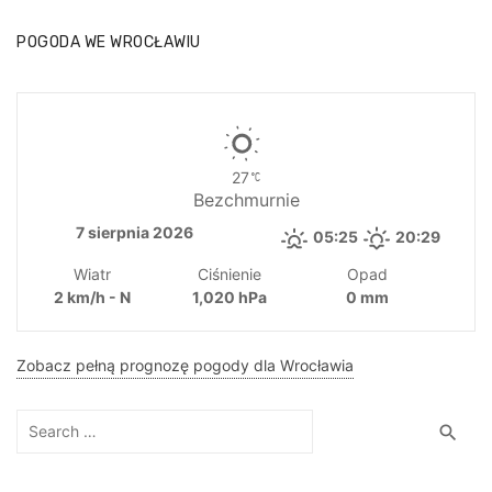
POGODA WE WROCŁAWIU
27
Bezchmurnie
7 sierpnia 2026
05:25
20:29
Wiatr
Ciśnienie
Opad
2 km/h - N
1,020 hPa
0 mm
Zobacz pełną prognozę pogody dla Wrocławia
Search
Sea
search
for: