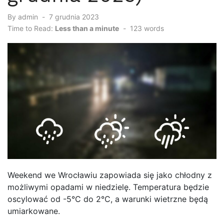
By
admin
Posted
7 grudnia 2023
on
Time to Read:
Less than a minute
-
123
words
Weekend we Wrocławiu zapowiada się jako chłodny z
możliwymi opadami w niedzielę. Temperatura będzie
oscylować od -5°C do 2°C, a warunki wietrzne będą
umiarkowane.