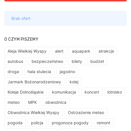
O CZYM PISZEMY
Aleja Wielkiej Wyspy
alert
aquapark
atrakcje
autobus
bezpieczeństwo
bilety
budżet
droga
hala stulecia
jagodno
Jarmark Bożonarodzeniowy
kolej
Koleje Dolnośląskie
komunikacja
koncert
lotnisko
meteo
MPK
obwodnica
Obwodnica Wielkiej Wyspy
Ostrzeżenie meteo
pogoda
policja
progonoza pogody
remont