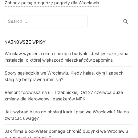
Zobacz pełną prognozę pogody dla Wrocławia
Search
Sea
search
for:
NAJNOWSZE WPISY
Wrocław wymienia okna i ociepla budynki. Jest jeszcze jedna
instalacja, o której większość mieszkańców zapomina
Spory sąsiedzkie we Wrocławiu. Kiedy hałas, dym i zapach
stają się bezprawną immisją?
Remont torowiska na ul. Trzebnickiej. Od 27 czerwca duże
zmiany dla kierowców i pasażerów MPK
Jak wybrać biuro do obsługi kadr i płac we Wrocławiu? Na co
zwracać uwagę?
Jak firma BlockWater pomaga chronić budynki we Wrocławiu
przed wodą i wilgocią?