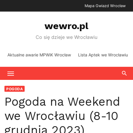
Skip
Mapa Gwiazd Wrocław
to
content
wewro.pl
Co się dzieje we Wrocławiu
Aktualne awarie MPWiK Wrocław
Lista Aptek we Wrocławiu
POGODA
Pogoda na Weekend
we Wrocławiu (8-10
grudnia 2023)