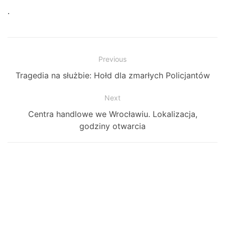
.
Zobacz
Previous
Previous
Tragedia na służbie: Hołd dla zmarłych Policjantów
wpisy
post:
Next
Next
Centra handlowe we Wrocławiu. Lokalizacja,
post:
godziny otwarcia