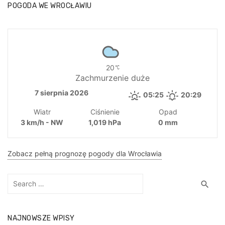
POGODA WE WROCŁAWIU
20
Zachmurzenie duże
7 sierpnia 2026
05:25
20:29
Wiatr
Ciśnienie
Opad
3 km/h - NW
1,019 hPa
0 mm
Zobacz pełną prognozę pogody dla Wrocławia
Search
Sea
search
for:
NAJNOWSZE WPISY