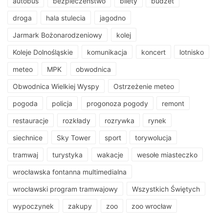
autobus
bezpieczeństwo
bilety
budżet
droga
hala stulecia
jagodno
Jarmark Bożonarodzeniowy
kolej
Koleje Dolnośląskie
komunikacja
koncert
lotnisko
meteo
MPK
obwodnica
Obwodnica Wielkiej Wyspy
Ostrzeżenie meteo
pogoda
policja
progonoza pogody
remont
restauracje
rozkłady
rozrywka
rynek
siechnice
Sky Tower
sport
torywolucja
tramwaj
turystyka
wakacje
wesołe miasteczko
wrocławska fontanna multimedialna
wrocławski program tramwajowy
Wszystkich Świętych
wypoczynek
zakupy
zoo
zoo wrocław