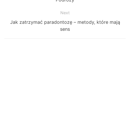
Next
Next
Jak zatrzymać paradontozę – metody, które mają
post:
sens