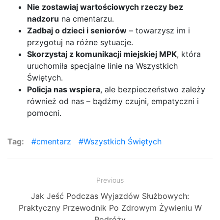
Nie zostawiaj wartościowych rzeczy bez
nadzoru
na cmentarzu.
Zadbaj o dzieci i seniorów
– towarzysz im i
przygotuj na różne sytuacje.
Skorzystaj z komunikacji miejskiej MPK
, która
uruchomiła specjalne linie na Wszystkich
Świętych.
Policja nas wspiera
, ale bezpieczeństwo zależy
również od nas – bądźmy czujni, empatyczni i
pomocni.
Tag:
cmentarz
Wszystkich Świętych
Zobacz
Previous
Previous
Jak Jeść Podczas Wyjazdów Służbowych:
wpisy
post:
Praktyczny Przewodnik Po Zdrowym Żywieniu W
Podróży