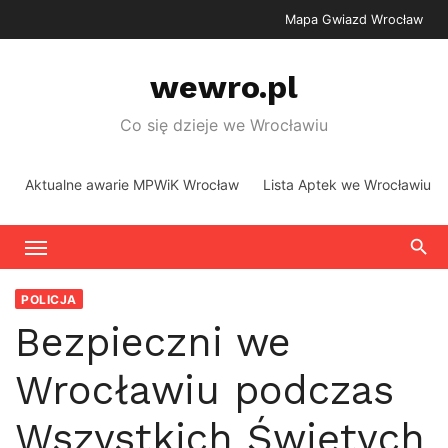
Skip
Mapa Gwiazd Wrocław
to
content
wewro.pl
Co się dzieje we Wrocławiu
Aktualne awarie MPWiK Wrocław
Lista Aptek we Wrocławiu
POLICJA
Bezpieczni we
Wrocławiu podczas
Wszystkich Świętych