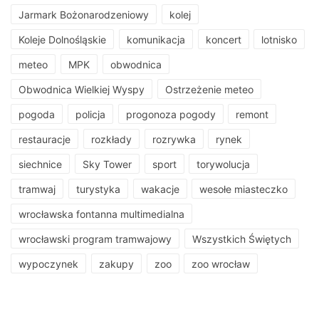
Jarmark Bożonarodzeniowy
kolej
Koleje Dolnośląskie
komunikacja
koncert
lotnisko
meteo
MPK
obwodnica
Obwodnica Wielkiej Wyspy
Ostrzeżenie meteo
pogoda
policja
progonoza pogody
remont
restauracje
rozkłady
rozrywka
rynek
siechnice
Sky Tower
sport
torywolucja
tramwaj
turystyka
wakacje
wesołe miasteczko
wrocławska fontanna multimedialna
wrocławski program tramwajowy
Wszystkich Świętych
wypoczynek
zakupy
zoo
zoo wrocław