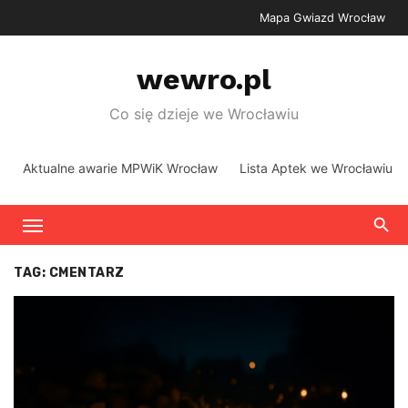
Skip
Mapa Gwiazd Wrocław
to
content
wewro.pl
Co się dzieje we Wrocławiu
Aktualne awarie MPWiK Wrocław
Lista Aptek we Wrocławiu
TAG:
CMENTARZ