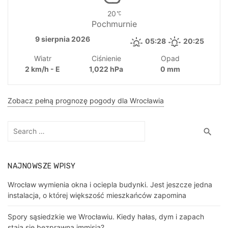
20
Pochmurnie
9 sierpnia 2026
05:28
20:25
Wiatr
Ciśnienie
Opad
2 km/h - E
1,022 hPa
0 mm
Zobacz pełną prognozę pogody dla Wrocławia
Search
Sea
search
for:
NAJNOWSZE WPISY
Wrocław wymienia okna i ociepla budynki. Jest jeszcze jedna
instalacja, o której większość mieszkańców zapomina
Spory sąsiedzkie we Wrocławiu. Kiedy hałas, dym i zapach
stają się bezprawną immisją?