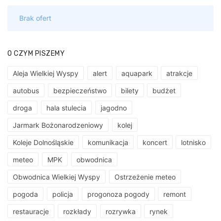
O CZYM PISZEMY
Aleja Wielkiej Wyspy
alert
aquapark
atrakcje
autobus
bezpieczeństwo
bilety
budżet
droga
hala stulecia
jagodno
Jarmark Bożonarodzeniowy
kolej
Koleje Dolnośląskie
komunikacja
koncert
lotnisko
meteo
MPK
obwodnica
Obwodnica Wielkiej Wyspy
Ostrzeżenie meteo
pogoda
policja
progonoza pogody
remont
restauracje
rozkłady
rozrywka
rynek