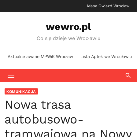
Skip
Mapa Gwiazd Wrocław
to
content
wewro.pl
Co się dzieje we Wrocławiu
Aktualne awarie MPWiK Wrocław
Lista Aptek we Wrocławiu
KOMUNIKACJA
Nowa trasa
autobusowo-
tramwajowa na Nowy