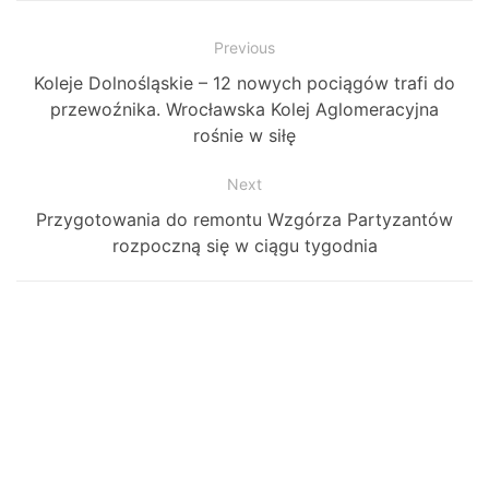
Zobacz
Previous
Previous
Koleje Dolnośląskie – 12 nowych pociągów trafi do
wpisy
post:
przewoźnika. Wrocławska Kolej Aglomeracyjna
rośnie w siłę
Next
Next
Przygotowania do remontu Wzgórza Partyzantów
post:
rozpoczną się w ciągu tygodnia