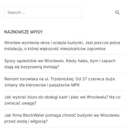
Search
Sea
search
for:
NAJNOWSZE WPISY
Wrocław wymienia okna i ociepla budynki. Jest jeszcze jedna
instalacja, o której większość mieszkańców zapomina
Spory sąsiedzkie we Wrocławiu. Kiedy hałas, dym i zapach
stają się bezprawną immisją?
Remont torowiska na ul. Trzebnickiej. Od 27 czerwca duże
zmiany dla kierowców i pasażerów MPK
Jak wybrać biuro do obsługi kadr i płac we Wrocławiu? Na co
zwracać uwagę?
Jak firma BlockWater pomaga chronić budynki we Wrocławiu
przed wodą i wilgocią?