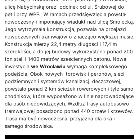
ulicę Nabycińską oraz odcinek od ul. Śrubowej do
pętli przy WPP. W ramach przedsięwzięcia powstał
nowoczesny i imponujący wiadukt nad ulicą Smolecką.
Jego wytrzymała konstrukcja, pozwala na przejazd
nowoczesnych tramwajów o znacząco większej masie.
Konstrukcja mierzy 22,4 metry długości i 17,4 m
szerokości, a do jej budowy wykorzystano ponad 200
ton stali i 1400 metrów sześciennych betonu. Nowa
inwestycja
we Wrocławiu
wymaga kompleksowego
podejścia. Obok nowych torowisk i peronów, sieci
podziemnych i systemów kanalizacji deszczowej,
powstało ponad 2 km ścieżek rowerowych i tyle samo
chodników, które wyposażono w linie naprowadzające
dla osób niedowidzących. Wzdłuż trasy autobusowo-
tramwajowej posadzono ponad 440 drzew i krzewów.
Trasa ma być nowoczesna, przyjazna dla oka i
samego środowiska.