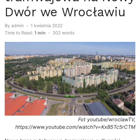
Dwór we Wrocławiu
By
admin
Posted
1 kwietnia 2022
on
Time to Read:
1 min
-
302
words
Fot youtube/wroclawTV,
https://www.youtube.com/watch?v=KxB5Tc5rCTM