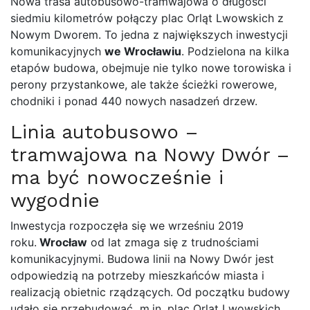
Nowa trasa autobusowo-tramwajowa o długości
siedmiu kilometrów połączy plac Orląt Lwowskich z
Nowym Dworem. To jedna z największych inwestycji
komunikacyjnych
we Wrocławiu
. Podzielona na kilka
etapów budowa, obejmuje nie tylko nowe torowiska i
perony przystankowe, ale także ścieżki rowerowe,
chodniki i ponad 440 nowych nasadzeń drzew.
Linia autobusowo –
tramwajowa na Nowy Dwór –
ma być nowocześnie i
wygodnie
Inwestycja rozpoczęła się we wrześniu 2019
roku.
Wrocław
od lat zmaga się z trudnościami
komunikacyjnymi. Budowa linii na Nowy Dwór jest
odpowiedzią na potrzeby mieszkańców miasta i
realizacją obietnic rządzących. Od początku budowy
udało się przebudować m.in. plac Orląt Lwowskich,