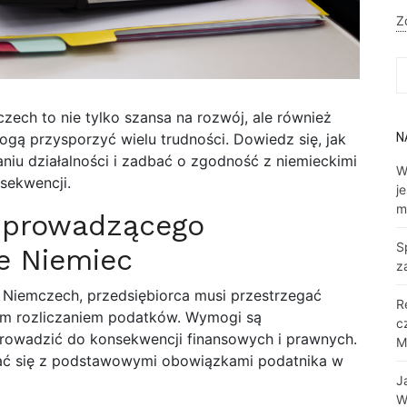
Z
S
fo
ech to nie tylko szansa na rozwój, ale również
N
ą przysporzyć wielu trudności. Dowiedz się, jak
niu działalności i zadbać o zgodność z niemieckimi
W
sekwencji.
j
m
 prowadzącego
S
ie Niemiec
z
Niemczech, przedsiębiorca musi przestrzegać
R
m rozliczaniem podatków. Wymogi są
c
prowadzić do konsekwencji finansowych i prawnych.
M
ać się z podstawowymi obowiązkami podatnika w
J
W