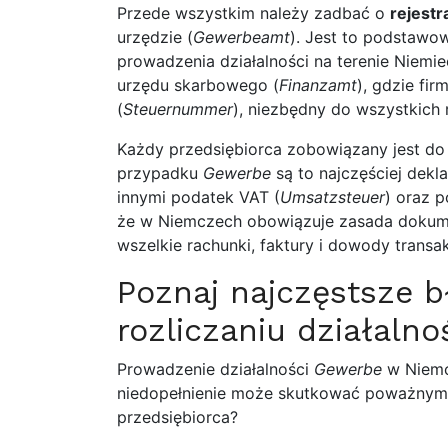
Przede wszystkim należy zadbać o
rejestr
urzędzie (
Gewerbeamt
). Jest to podstawo
prowadzenia działalności na terenie Niemie
urzędu skarbowego (
Finanzamt
), gdzie fi
(
Steuernummer
), niezbędny do wszystkich 
Każdy przedsiębiorca zobowiązany jest do
przypadku
Gewerbe
są to najczęściej dekl
innymi podatek VAT (
Umsatzsteuer
) oraz 
że w Niemczech obowiązuje zasada dokum
wszelkie rachunki, faktury i dowody transa
Poznaj najczęstsze b
rozliczaniu działaln
Prowadzenie działalności
Gewerbe
w Niemc
niedopełnienie może skutkować poważnymi
przedsiębiorca?