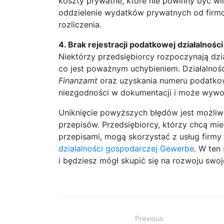
koszty prywatne, które nie powinny być w
oddzielenie wydatków prywatnych od fir
rozliczenia.
4. Brak rejestracji podatkowej działalności
Niektórzy przedsiębiorcy rozpoczynają dzi
co jest poważnym uchybieniem. Działalno
Finanzamt
oraz uzyskania numeru podatko
niezgodności w dokumentacji i może wywo
Uniknięcie powyższych błędów jest możliwe
przepisów. Przedsiębiorcy, którzy chcą mie
przepisami, mogą skorzystać z usług firmy 
dzialalności gospodarczej Gewerbe
. W ten
i będziesz mógł skupić się na rozwoju swoje
Zobacz
Previous