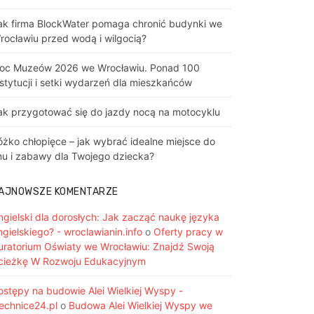
ak firma BlockWater pomaga chronić budynki we
rocławiu przed wodą i wilgocią?
oc Muzeów 2026 we Wrocławiu. Ponad 100
nstytucji i setki wydarzeń dla mieszkańców
ak przygotować się do jazdy nocą na motocyklu
óżko chłopięce – jak wybrać idealne miejsce do
nu i zabawy dla Twojego dziecka?
AJNOWSZE KOMENTARZE
ngielski dla dorosłych: Jak zacząć naukę języka
ngielskiego? - wroclawianin.info
o
Oferty pracy w
uratorium Oświaty we Wrocławiu: Znajdź Swoją
cieżkę W Rozwoju Edukacyjnym
ostępy na budowie Alei Wielkiej Wyspy -
iechnice24.pl
o
Budowa Alei Wielkiej Wyspy we