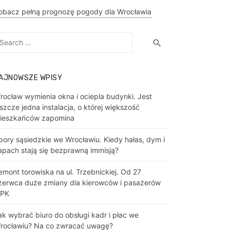
obacz pełną prognozę pogody dla Wrocławia
earch
Search
search
r:
AJNOWSZE WPISY
rocław wymienia okna i ociepla budynki. Jest
eszcze jedna instalacja, o której większość
ieszkańców zapomina
pory sąsiedzkie we Wrocławiu. Kiedy hałas, dym i
apach stają się bezprawną immisją?
emont torowiska na ul. Trzebnickiej. Od 27
zerwca duże zmiany dla kierowców i pasażerów
PK
ak wybrać biuro do obsługi kadr i płac we
rocławiu? Na co zwracać uwagę?