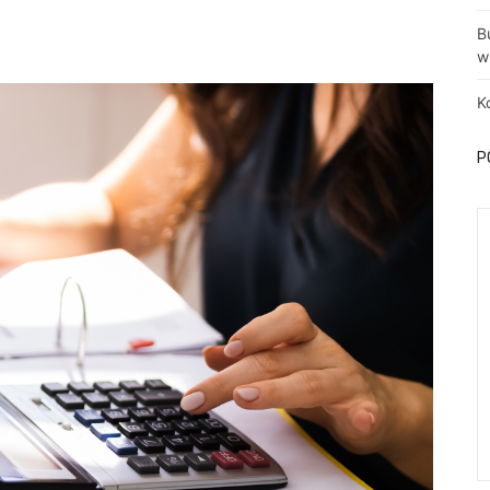
B
w
K
P