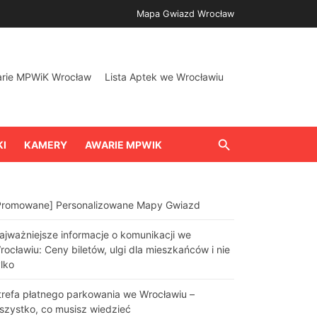
Mapa Gwiazd Wrocław
arie MPWiK Wrocław
Lista Aptek we Wrocławiu
KI
KAMERY
AWARIE MPWIK
Promowane] Personalizowane Mapy Gwiazd
ajważniejsze informacje o komunikacji we
rocławiu: Ceny biletów, ulgi dla mieszkańców i nie
ylko
trefa płatnego parkowania we Wrocławiu –
szystko, co musisz wiedzieć