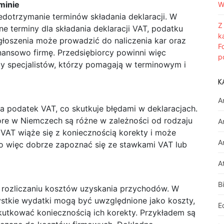
minie
W
dotrzymanie terminów składania deklaracji. W
Z
e terminy dla składania deklaracji VAT, podatku
k
zgłoszenia może prowadzić do naliczenia kar oraz
F
nansowo firmę. Przedsiębiorcy powinni więc
p
y specjalistów, którzy pomagają w terminowym i
K
A
a podatek VAT, co skutkuje błędami w deklaracjach.
óre w Niemczech są różne w zależności od rodzaju
A
 VAT wiąże się z koniecznością korekty i może
A
 więc dobrze zapoznać się ze stawkami VAT lub
A
B
y rozliczaniu kosztów uzyskania przychodów. W
stkie wydatki mogą być uwzględnione jako koszty,
E
utkować koniecznością ich korekty. Przykładem są