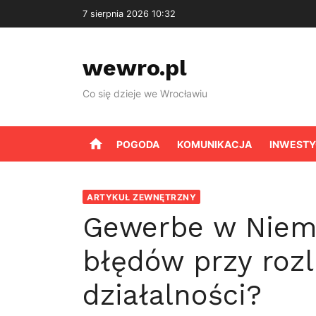
Skip
7 sierpnia 2026 10:32
to
content
wewro.pl
Co się dzieje we Wrocławiu
home
POGODA
KOMUNIKACJA
INWESTY
ARTYKUŁ ZEWNĘTRZNY
Gewerbe w Niemc
błędów przy rozl
działalności?