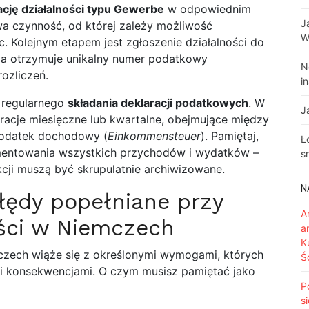
ację działalności typu Gewerbe
w odpowiednim
J
wa czynność, od której zależy możliwość
W
c. Kolejnym etapem jest zgłoszenie działalności do
rma otrzymuje unikalny numer podatkowy
N
rozliczeń.
i
 regularnego
składania deklaracji podatkowych
. W
J
aracje miesięczne lub kwartalne, obejmujące między
podatek dochodowy (
Einkommensteuer
). Pamiętaj,
Ł
entowania wszystkich przychodów i wydatków –
s
kcji muszą być skrupulatnie archiwizowane.
N
łędy popełniane przy
A
ości w Niemczech
a
K
zech wiąże się z określonymi wymogami, których
Ś
 konsekwencjami. O czym musisz pamiętać jako
P
s