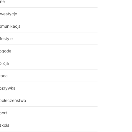
nne
nwestycje
omunikacja
festyle
ogoda
licja
raca
ozrywka
połeczeństwo
port
zkoła