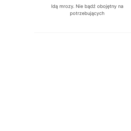
Previous
Idą mrozy. Nie bądź obojętny na
wpisy
post:
potrzebujących