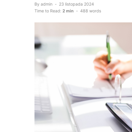
By
admin
Posted
23 listopada 2024
on
Time to Read:
2 min
-
488
words