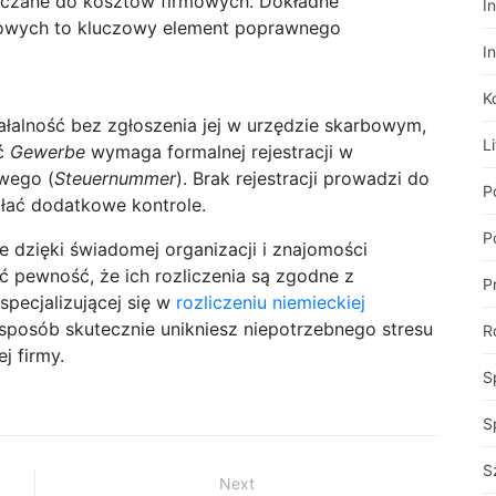
liczane do kosztów firmowych. Dokładne
I
mowych to kluczowy element poprawnego
I
K
ałalność bez zgłoszenia jej w urzędzie skarbowym,
Li
ść
Gewerbe
wymaga formalnej rejestracji w
wego (
Steuernummer
). Brak rejestracji prowadzi do
P
łać dodatkowe kontrole.
Po
 dzięki świadomej organizacji i znajomości
ć pewność, że ich rozliczenia są zgodne z
P
specjalizującej się w
rozliczeniu niemieckiej
 sposób skutecznie unikniesz niepotrzebnego stresu
R
j firmy.
S
S
S
Next