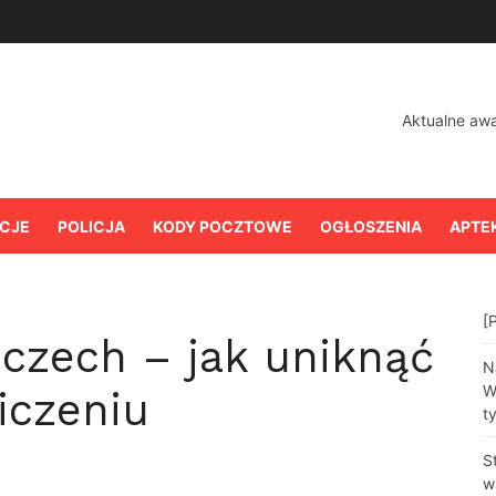
Aktualne aw
CJE
POLICJA
KODY POCZTOWE
OGŁOSZENIA
APTE
[
zech – jak uniknąć
N
W
iczeniu
t
S
w