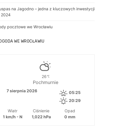
uspas na Jagodno – jedna z kluczowych inwestycji
 2024
ody pocztowe we Wrocławiu
OGODA WE WROCŁAWIU
26
Pochmurnie
7 sierpnia 2026
05:25
20:29
Wiatr
Ciśnienie
Opad
1 km/h - N
1,022 hPa
0 mm