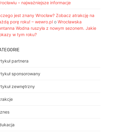
rocławiu – najważniejsze informacje
 czego jest znany Wrocław? Zobacz atrakcję na
ażdą porę roku! – wewro.pl
o
Wrocławska
ontanna Wodna ruszyła z nowym sezonem. Jakie
okazy w tym roku?
ATEGORIE
rtykuł partnera
rtykuł sponsorowany
rtykuł zewnętrzny
trakcje
iznes
dukacja