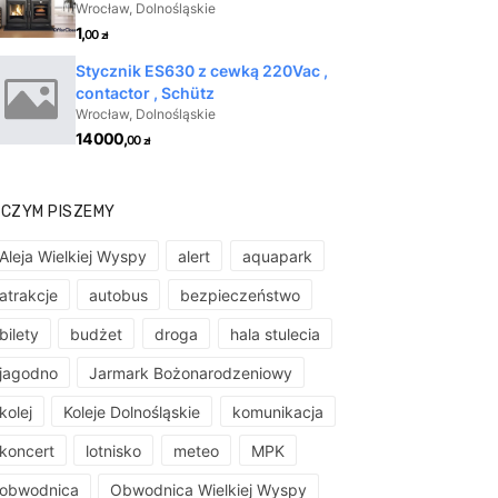
 CZYM PISZEMY
Aleja Wielkiej Wyspy
alert
aquapark
atrakcje
autobus
bezpieczeństwo
bilety
budżet
droga
hala stulecia
jagodno
Jarmark Bożonarodzeniowy
kolej
Koleje Dolnośląskie
komunikacja
koncert
lotnisko
meteo
MPK
obwodnica
Obwodnica Wielkiej Wyspy