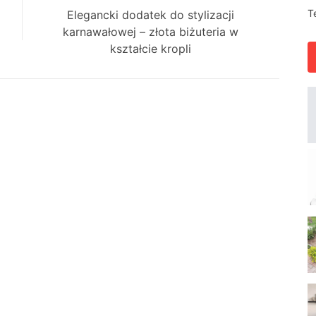
T
Next
Elegancki dodatek do stylizacji
post:
karnawałowej – złota biżuteria w
kształcie kropli