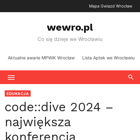
Skip
Mapa Gwiazd Wrocław
to
content
wewro.pl
Co się dzieje we Wrocławiu
Aktualne awarie MPWiK Wrocław
Lista Aptek we Wrocławiu
EDUKACJA
code::dive 2024 –
największa
konferencja