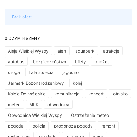
O CZYM PISZEMY
Aleja Wielkiej Wyspy
alert
aquapark
atrakcje
autobus
bezpieczeństwo
bilety
budżet
droga
hala stulecia
jagodno
Jarmark Bożonarodzeniowy
kolej
Koleje Dolnośląskie
komunikacja
koncert
lotnisko
meteo
MPK
obwodnica
Obwodnica Wielkiej Wyspy
Ostrzeżenie meteo
pogoda
policja
progonoza pogody
remont
restauracje
rozkłady
rozrywka
rynek