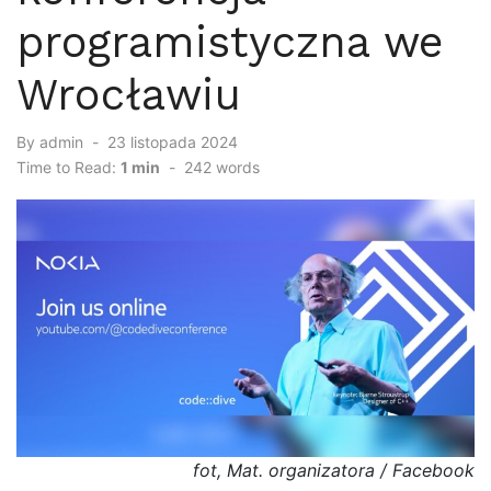
programistyczna we
Wrocławiu
By
admin
Posted
23 listopada 2024
on
Time to Read:
1 min
-
242
words
fot, Mat. organizatora / Facebook