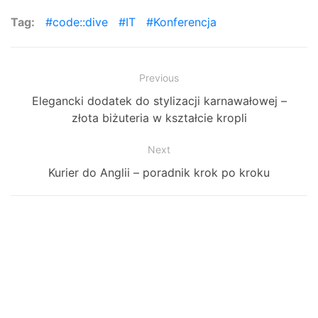
Tag:
code::dive
IT
Konferencja
Zobacz
Previous
Previous
Elegancki dodatek do stylizacji karnawałowej –
wpisy
post:
złota biżuteria w kształcie kropli
Next
Next
Kurier do Anglii – poradnik krok po kroku
post: