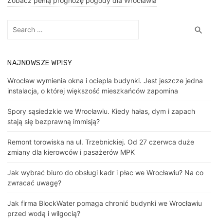
Zobacz pełną prognozę pogody dla Wrocławia
Search
Sea
search
for:
NAJNOWSZE WPISY
Wrocław wymienia okna i ociepla budynki. Jest jeszcze jedna
instalacja, o której większość mieszkańców zapomina
Spory sąsiedzkie we Wrocławiu. Kiedy hałas, dym i zapach
stają się bezprawną immisją?
Remont torowiska na ul. Trzebnickiej. Od 27 czerwca duże
zmiany dla kierowców i pasażerów MPK
Jak wybrać biuro do obsługi kadr i płac we Wrocławiu? Na co
zwracać uwagę?
Jak firma BlockWater pomaga chronić budynki we Wrocławiu
przed wodą i wilgocią?