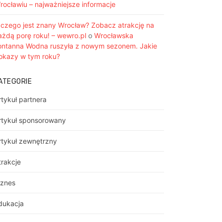
rocławiu – najważniejsze informacje
 czego jest znany Wrocław? Zobacz atrakcję na
ażdą porę roku! – wewro.pl
o
Wrocławska
ontanna Wodna ruszyła z nowym sezonem. Jakie
okazy w tym roku?
ATEGORIE
rtykuł partnera
rtykuł sponsorowany
rtykuł zewnętrzny
trakcje
iznes
dukacja