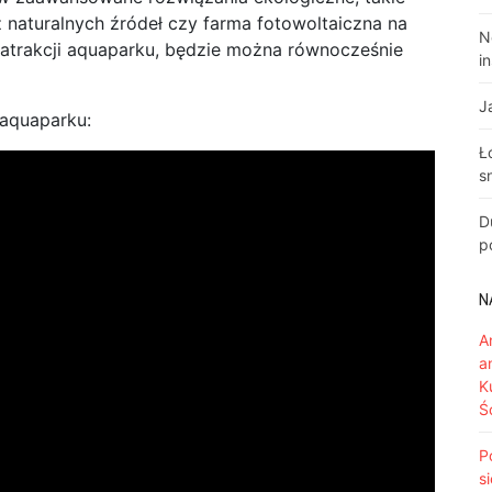
z naturalnych źródeł czy farma fotowoltaiczna na
N
 atrakcji aquaparku, będzie można równocześnie
i
J
 aquaparku:
Ł
s
D
p
N
A
a
K
Ś
P
s