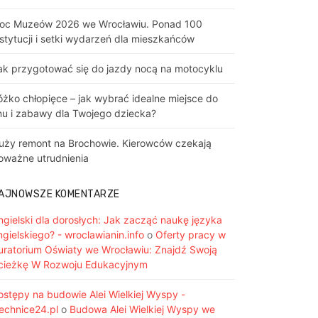
oc Muzeów 2026 we Wrocławiu. Ponad 100
nstytucji i setki wydarzeń dla mieszkańców
ak przygotować się do jazdy nocą na motocyklu
óżko chłopięce – jak wybrać idealne miejsce do
nu i zabawy dla Twojego dziecka?
uży remont na Brochowie. Kierowców czekają
oważne utrudnienia
AJNOWSZE KOMENTARZE
ngielski dla dorosłych: Jak zacząć naukę języka
ngielskiego? - wroclawianin.info
o
Oferty pracy w
uratorium Oświaty we Wrocławiu: Znajdź Swoją
cieżkę W Rozwoju Edukacyjnym
ostępy na budowie Alei Wielkiej Wyspy -
iechnice24.pl
o
Budowa Alei Wielkiej Wyspy we