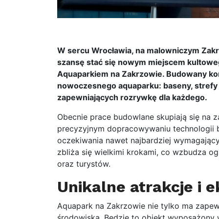
W sercu Wrocławia, na malowniczym Zakr
szansę stać się nowym miejscem kultoweg
Aquaparkiem na Zakrzowie. Budowany ko
nowoczesnego aquaparku: baseny, strefy re
zapewniających rozrywkę dla każdego.
Obecnie prace budowlane skupiają się na 
precyzyjnym dopracowywaniu technologii b
oczekiwania nawet najbardziej wymagając
zbliża się wielkimi krokami, co wzbudza 
oraz turystów.
Unikalne atrakcje i 
Aquapark na Zakrzowie nie tylko ma zapewn
środowiska. Będzie to obiekt wyposażony 