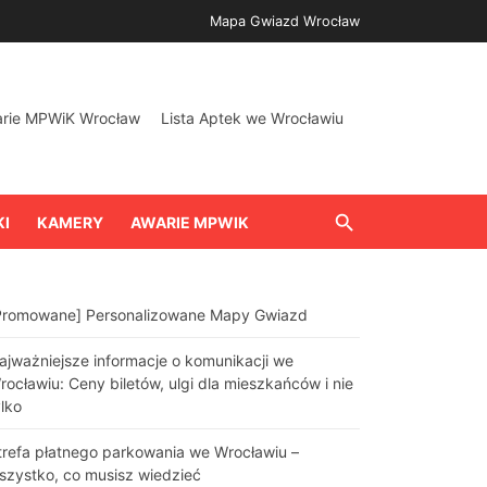
Mapa Gwiazd Wrocław
arie MPWiK Wrocław
Lista Aptek we Wrocławiu
KI
KAMERY
AWARIE MPWIK
Promowane] Personalizowane Mapy Gwiazd
ajważniejsze informacje o komunikacji we
rocławiu: Ceny biletów, ulgi dla mieszkańców i nie
ylko
trefa płatnego parkowania we Wrocławiu –
szystko, co musisz wiedzieć