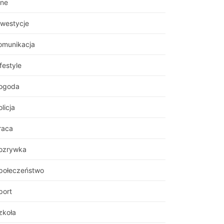
nne
nwestycje
omunikacja
festyle
ogoda
licja
raca
ozrywka
połeczeństwo
port
zkoła