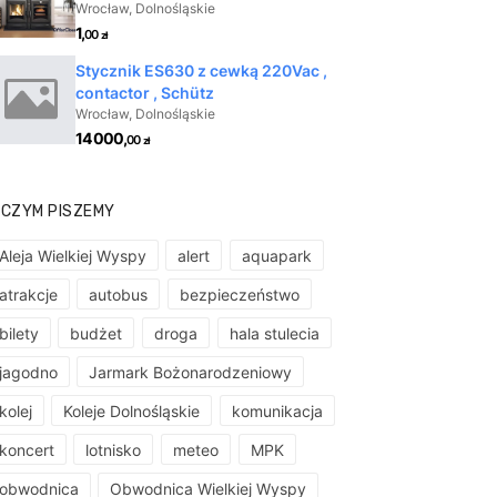
 CZYM PISZEMY
Aleja Wielkiej Wyspy
alert
aquapark
atrakcje
autobus
bezpieczeństwo
bilety
budżet
droga
hala stulecia
jagodno
Jarmark Bożonarodzeniowy
kolej
Koleje Dolnośląskie
komunikacja
koncert
lotnisko
meteo
MPK
obwodnica
Obwodnica Wielkiej Wyspy