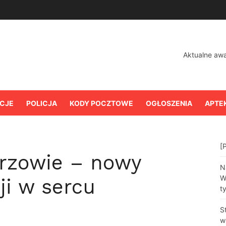
Aktualne aw
CJE
POLICJA
KODY POCZTOWE
OGŁOSZENIA
APTE
[
rzowie – nowy
N
W
ji w sercu
t
S
w