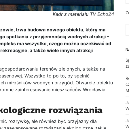
Z
Kadr z materiału TV Echo24
S
zowie, trwa budowa nowego obiektu, który ma
fo
o spotkania z przyjemnością wodnych atrakcji –
mpleks ma wszystko, czego można oczekiwać od
N
kreacyjne, a także wiele innych atrakcji
S
z
zagospodarowaniu terenów zielonych, a także na
asenowej. Wszystko to po to, by spełnić
R
ych miłośników wodnych przygód. Otwarcie obiektu
c
ogromne zainteresowanie mieszkańców Wrocławia
M
J
ekologiczne rozwiązania
W
J
ić rozrywkę, ale również być przyjazny dla
W
w zaawansowane rozwiązania ekologiczne, takie