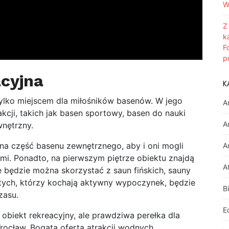
W
Z
k
F
p
acyjna
K
ylko miejscem dla miłośników basenów. W jego
A
akcji, takich jak basen sportowy, basen do nauki
A
wnętrzny.
lna część basenu zewnętrznego, aby i oni mogli
A
mi. Ponadto, na pierwszym piętrze obiektu znajdą
A
ie będzie można skorzystać z saun fińskich, sauny
 tych, którzy kochają aktywny wypoczynek, będzie
B
czasu.
E
 obiekt rekreacyjny, ale prawdziwa perełka dla
ocław. Bogata oferta atrakcji wodnych,