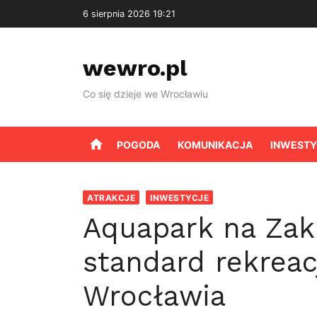
Skip
6 sierpnia 2026 19:21
to
content
wewro.pl
Co się dzieje we Wrocławiu
home
POGODA
KOMUNIKACJA
INWESTY
ATRAKCJE
INWESTYCJE
Aquapark na Zak
standard rekreac
Wrocławia