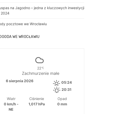
uspas na Jagodno – jedna z kluczowych inwestycji
 2024
ody pocztowe we Wrocławiu
OGODA WE WROCŁAWIU
22
Zachmurzenie małe
6 sierpnia 2026
05:24
20:31
Wiatr
Ciśnienie
Opad
0 km/h -
1,017 hPa
0 mm
NE