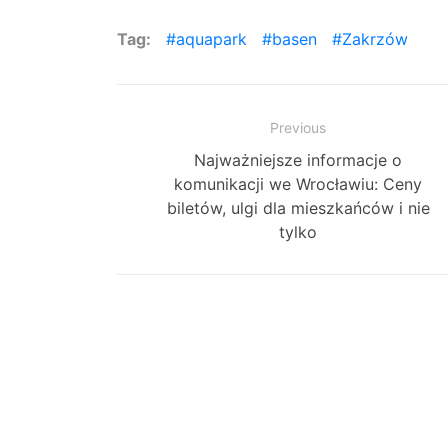
Tag:
aquapark
basen
Zakrzów
Zobacz
Previous
Previous
Najważniejsze informacje o
wpisy
post:
komunikacji we Wrocławiu: Ceny
biletów, ulgi dla mieszkańców i nie
tylko