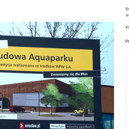
B
w
K
P