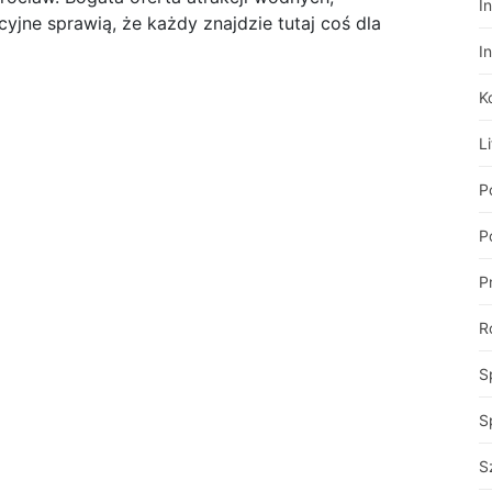
I
cyjne sprawią, że każdy znajdzie tutaj coś dla
I
K
Li
P
Po
P
R
S
S
S