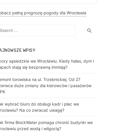
obacz pełną prognozę pogody dla Wrocławia
earch
Search
search
r:
AJNOWSZE WPISY
pory sąsiedzkie we Wrocławiu. Kiedy hałas, dym i
apach stają się bezprawną immisją?
emont torowiska na ul. Trzebnickiej. Od 27
zerwca duże zmiany dla kierowców i pasażerów
PK
ak wybrać biuro do obsługi kadr i płac we
rocławiu? Na co zwracać uwagę?
ak firma BlockWater pomaga chronić budynki we
rocławiu przed wodą i wilgocią?