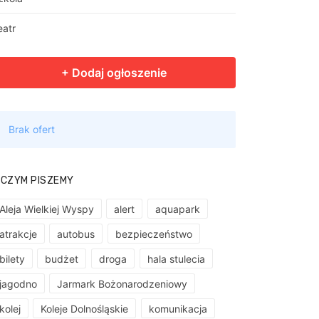
eatr
 CZYM PISZEMY
Aleja Wielkiej Wyspy
alert
aquapark
atrakcje
autobus
bezpieczeństwo
bilety
budżet
droga
hala stulecia
jagodno
Jarmark Bożonarodzeniowy
kolej
Koleje Dolnośląskie
komunikacja