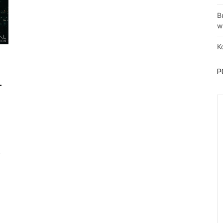
B
w
K
P
-
…