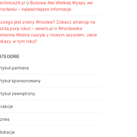
iechnice24.pl
o
Budowa Alei Wielkiej Wyspy we
rocławiu – najważniejsze informacje
 czego jest znany Wrocław? Zobacz atrakcję na
ażdą porę roku! – wewro.pl
o
Wrocławska
ontanna Wodna ruszyła z nowym sezonem. Jakie
okazy w tym roku?
ATEGORIE
rtykuł partnera
rtykuł sponsorowany
rtykuł zewnętrzny
trakcje
iznes
dukacja