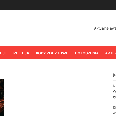
Aktualne aw
CJE
POLICJA
KODY POCZTOWE
OGŁOSZENIA
APTE
[
N
W
t
S
w