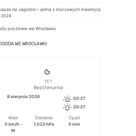
uspas na Jagodno – jedna z kluczowych inwestycji
 2024
ody pocztowe we Wrocławiu
OGODA WE WROCŁAWIU
15
Bezchmurnie
8 sierpnia 2026
05:27
20:27
Wiatr
Ciśnienie
Opad
0 km/h -
1,023 hPa
0 mm
W