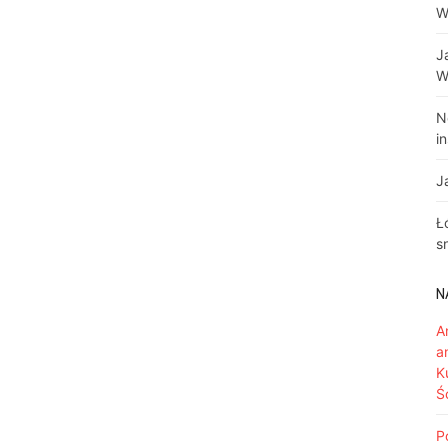
W
J
W
N
i
J
Ł
s
N
A
a
K
Ś
P