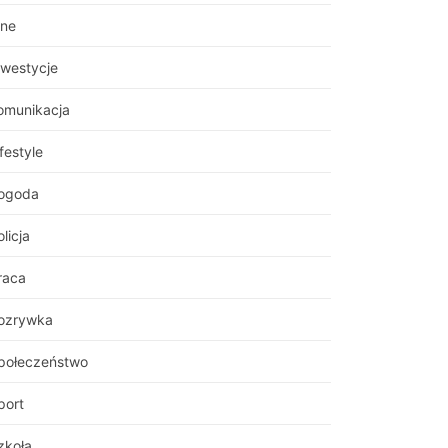
nne
nwestycje
omunikacja
festyle
ogoda
licja
raca
ozrywka
połeczeństwo
port
zkoła