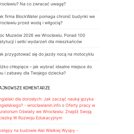
rocławiu? Na co zwracać uwagę?
ak firma BlockWater pomaga chronić budynki we
rocławiu przed wodą i wilgocią?
oc Muzeów 2026 we Wrocławiu. Ponad 100
nstytucji i setki wydarzeń dla mieszkańców
ak przygotować się do jazdy nocą na motocyklu
óżko chłopięce – jak wybrać idealne miejsce do
nu i zabawy dla Twojego dziecka?
AJNOWSZE KOMENTARZE
ngielski dla dorosłych: Jak zacząć naukę języka
ngielskiego? - wroclawianin.info
o
Oferty pracy w
uratorium Oświaty we Wrocławiu: Znajdź Swoją
cieżkę W Rozwoju Edukacyjnym
ostępy na budowie Alei Wielkiej Wyspy -