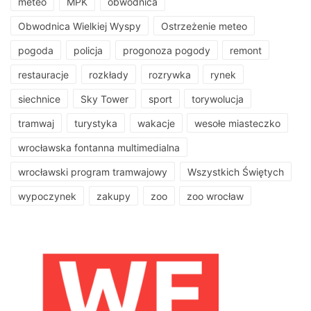
meteo
MPK
obwodnica
Obwodnica Wielkiej Wyspy
Ostrzeżenie meteo
pogoda
policja
progonoza pogody
remont
restauracje
rozkłady
rozrywka
rynek
siechnice
Sky Tower
sport
torywolucja
tramwaj
turystyka
wakacje
wesołe miasteczko
wrocławska fontanna multimedialna
wrocławski program tramwajowy
Wszystkich Świętych
wypoczynek
zakupy
zoo
zoo wrocław