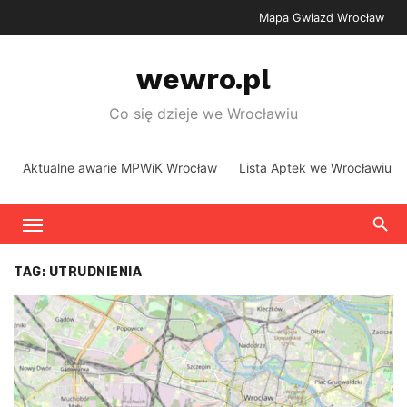
Skip
Mapa Gwiazd Wrocław
to
content
wewro.pl
Co się dzieje we Wrocławiu
Aktualne awarie MPWiK Wrocław
Lista Aptek we Wrocławiu
TAG:
UTRUDNIENIA