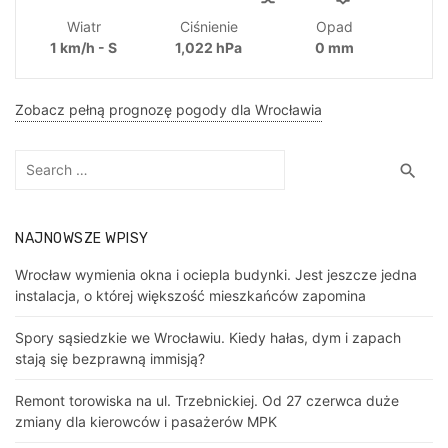
Wiatr
Ciśnienie
Opad
1 km/h - S
1,022 hPa
0 mm
Zobacz pełną prognozę pogody dla Wrocławia
Search
Sea
search
for:
NAJNOWSZE WPISY
Wrocław wymienia okna i ociepla budynki. Jest jeszcze jedna
instalacja, o której większość mieszkańców zapomina
Spory sąsiedzkie we Wrocławiu. Kiedy hałas, dym i zapach
stają się bezprawną immisją?
Remont torowiska na ul. Trzebnickiej. Od 27 czerwca duże
zmiany dla kierowców i pasażerów MPK