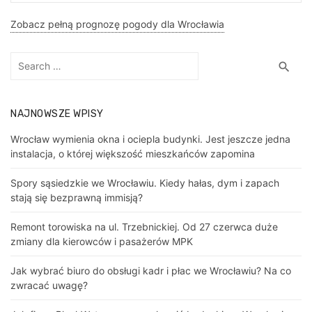
Zobacz pełną prognozę pogody dla Wrocławia
Search
Sea
search
for:
NAJNOWSZE WPISY
Wrocław wymienia okna i ociepla budynki. Jest jeszcze jedna
instalacja, o której większość mieszkańców zapomina
Spory sąsiedzkie we Wrocławiu. Kiedy hałas, dym i zapach
stają się bezprawną immisją?
Remont torowiska na ul. Trzebnickiej. Od 27 czerwca duże
zmiany dla kierowców i pasażerów MPK
Jak wybrać biuro do obsługi kadr i płac we Wrocławiu? Na co
zwracać uwagę?