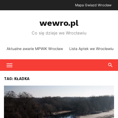
Skip
Mapa Gwiazd Wrocław
to
content
wewro.pl
Co się dzieje we Wrocławiu
Aktualne awarie MPWiK Wrocław
Lista Aptek we Wrocławiu
TAG:
KŁADKA