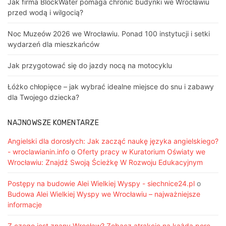
Jak firma BlockWater pomaga chronić budynki we Wrocławiu
przed wodą i wilgocią?
Noc Muzeów 2026 we Wrocławiu. Ponad 100 instytucji i setki
wydarzeń dla mieszkańców
Jak przygotować się do jazdy nocą na motocyklu
Łóżko chłopięce – jak wybrać idealne miejsce do snu i zabawy
dla Twojego dziecka?
NAJNOWSZE KOMENTARZE
Angielski dla dorosłych: Jak zacząć naukę języka angielskiego?
- wroclawianin.info
o
Oferty pracy w Kuratorium Oświaty we
Wrocławiu: Znajdź Swoją Ścieżkę W Rozwoju Edukacyjnym
Postępy na budowie Alei Wielkiej Wyspy - siechnice24.pl
o
Budowa Alei Wielkiej Wyspy we Wrocławiu – najważniejsze
informacje
Z czego jest znany Wrocław? Zobacz atrakcję na każdą porę