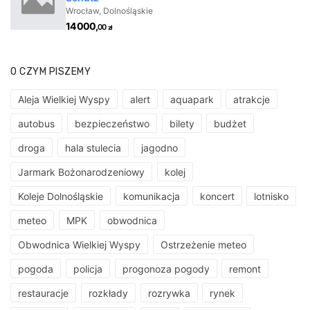
O CZYM PISZEMY
Aleja Wielkiej Wyspy
alert
aquapark
atrakcje
autobus
bezpieczeństwo
bilety
budżet
droga
hala stulecia
jagodno
Jarmark Bożonarodzeniowy
kolej
Koleje Dolnośląskie
komunikacja
koncert
lotnisko
meteo
MPK
obwodnica
Obwodnica Wielkiej Wyspy
Ostrzeżenie meteo
pogoda
policja
progonoza pogody
remont
restauracje
rozkłady
rozrywka
rynek