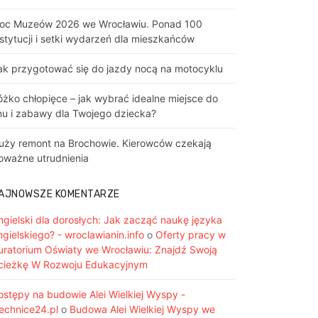
oc Muzeów 2026 we Wrocławiu. Ponad 100
nstytucji i setki wydarzeń dla mieszkańców
ak przygotować się do jazdy nocą na motocyklu
óżko chłopięce – jak wybrać idealne miejsce do
nu i zabawy dla Twojego dziecka?
uży remont na Brochowie. Kierowców czekają
oważne utrudnienia
AJNOWSZE KOMENTARZE
ngielski dla dorosłych: Jak zacząć naukę języka
ngielskiego? - wroclawianin.info
o
Oferty pracy w
uratorium Oświaty we Wrocławiu: Znajdź Swoją
cieżkę W Rozwoju Edukacyjnym
ostępy na budowie Alei Wielkiej Wyspy -
iechnice24.pl
o
Budowa Alei Wielkiej Wyspy we