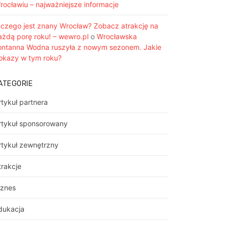
rocławiu – najważniejsze informacje
 czego jest znany Wrocław? Zobacz atrakcję na
ażdą porę roku! – wewro.pl
o
Wrocławska
ontanna Wodna ruszyła z nowym sezonem. Jakie
okazy w tym roku?
ATEGORIE
rtykuł partnera
rtykuł sponsorowany
rtykuł zewnętrzny
trakcje
iznes
dukacja