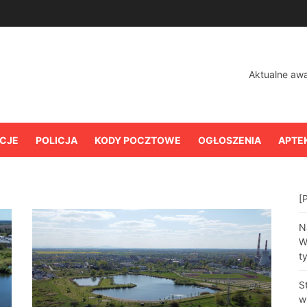
Aktualne aw
CJE
POLICJA
KODY POCZTOWE
OGŁOSZENIA
APTE
[
N
W
t
S
w