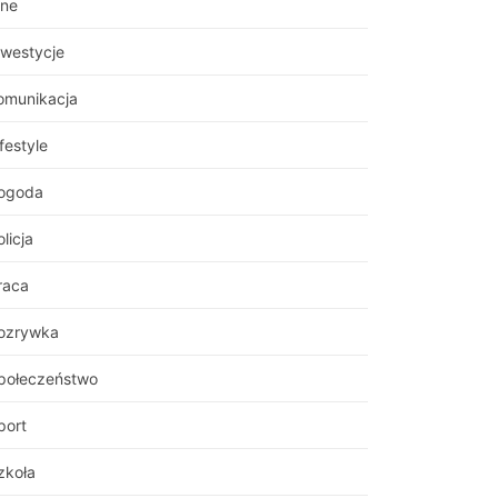
nne
nwestycje
omunikacja
festyle
ogoda
licja
raca
ozrywka
połeczeństwo
port
zkoła