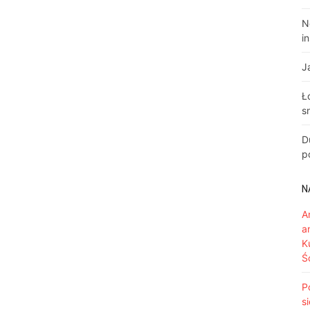
N
i
J
Ł
s
D
p
N
A
a
K
Ś
P
s