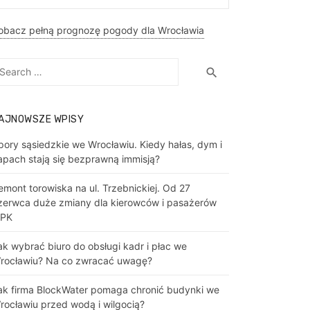
obacz pełną prognozę pogody dla Wrocławia
earch
Search
search
r:
AJNOWSZE WPISY
pory sąsiedzkie we Wrocławiu. Kiedy hałas, dym i
apach stają się bezprawną immisją?
emont torowiska na ul. Trzebnickiej. Od 27
zerwca duże zmiany dla kierowców i pasażerów
PK
ak wybrać biuro do obsługi kadr i płac we
rocławiu? Na co zwracać uwagę?
ak firma BlockWater pomaga chronić budynki we
rocławiu przed wodą i wilgocią?