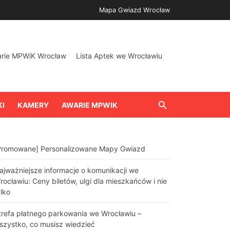
Mapa Gwiazd Wrocław
arie MPWiK Wrocław
Lista Aptek we Wrocławiu
KI
KAMERY
AWARIE MPWIK
Promowane] Personalizowane Mapy Gwiazd
ajważniejsze informacje o komunikacji we
rocławiu: Ceny biletów, ulgi dla mieszkańców i nie
ylko
trefa płatnego parkowania we Wrocławiu –
szystko, co musisz wiedzieć