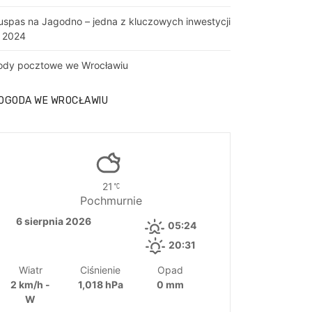
uspas na Jagodno – jedna z kluczowych inwestycji
 2024
ody pocztowe we Wrocławiu
OGODA WE WROCŁAWIU
21
Pochmurnie
6 sierpnia 2026
05:24
20:31
Wiatr
Ciśnienie
Opad
2 km/h -
1,018 hPa
0 mm
W