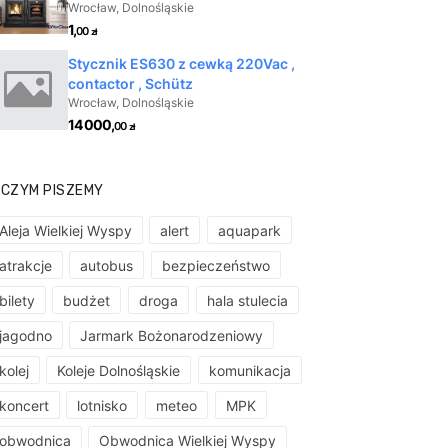
 CZYM PISZEMY
Aleja Wielkiej Wyspy
alert
aquapark
atrakcje
autobus
bezpieczeństwo
bilety
budżet
droga
hala stulecia
jagodno
Jarmark Bożonarodzeniowy
kolej
Koleje Dolnośląskie
komunikacja
koncert
lotnisko
meteo
MPK
obwodnica
Obwodnica Wielkiej Wyspy