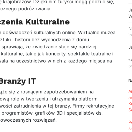
ię krajobrazów. Dzięki nim turyści mogą poczuć się,
izycznego podróżowania.
J
W
zenia Kulturalne
N
h doświadczeń kulturalnych online. Wirtualne muzea
i
ztuki i historii bez wychodzenia z domu.
sprawiają, że zwiedzanie staje się bardziej
J
lturalne, takie jak koncerty, spektakle teatralne i
Ł
zwala na uczestnictwo w nich z każdego miejsca na
s
Branży IT
N
wiąże się z rosnącym zapotrzebowaniem na
A
a
ową rolę w tworzeniu i utrzymaniu platform
K
iwości zatrudnienia w tej branży. Firmy rekrutacyjne
Ś
ą programistów, grafików 3D i specjalistów ds.
 nowoczesnych rozwiązań.
P
s