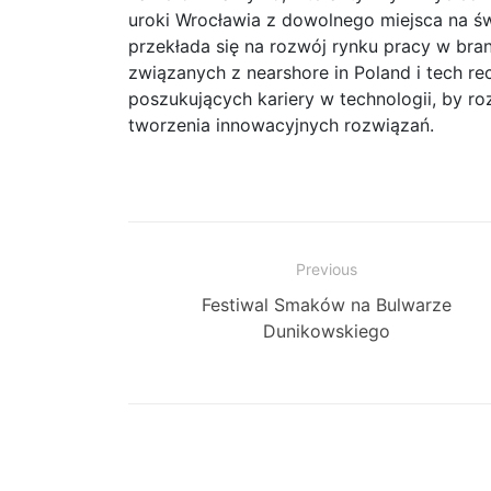
uroki Wrocławia z dowolnego miejsca na św
przekłada się na rozwój rynku pracy w bra
związanych z nearshore in Poland i tech re
poszukujących kariery w technologii, by ro
tworzenia innowacyjnych rozwiązań.
Zobacz
Previous
Previous
Festiwal Smaków na Bulwarze
wpisy
post:
Dunikowskiego