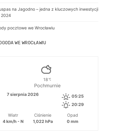
uspas na Jagodno – jedna z kluczowych inwestycji
 2024
ody pocztowe we Wrocławiu
OGODA WE WROCŁAWIU
18
Pochmurnie
7 sierpnia 2026
05:25
20:29
Wiatr
Ciśnienie
Opad
4 km/h - N
1,022 hPa
0 mm