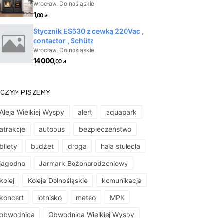
 CZYM PISZEMY
Aleja Wielkiej Wyspy
alert
aquapark
atrakcje
autobus
bezpieczeństwo
bilety
budżet
droga
hala stulecia
jagodno
Jarmark Bożonarodzeniowy
kolej
Koleje Dolnośląskie
komunikacja
koncert
lotnisko
meteo
MPK
obwodnica
Obwodnica Wielkiej Wyspy