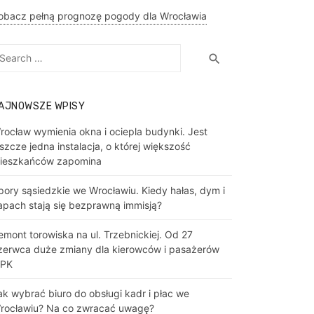
obacz pełną prognozę pogody dla Wrocławia
earch
Search
search
r:
AJNOWSZE WPISY
rocław wymienia okna i ociepla budynki. Jest
eszcze jedna instalacja, o której większość
ieszkańców zapomina
pory sąsiedzkie we Wrocławiu. Kiedy hałas, dym i
apach stają się bezprawną immisją?
emont torowiska na ul. Trzebnickiej. Od 27
zerwca duże zmiany dla kierowców i pasażerów
PK
ak wybrać biuro do obsługi kadr i płac we
rocławiu? Na co zwracać uwagę?