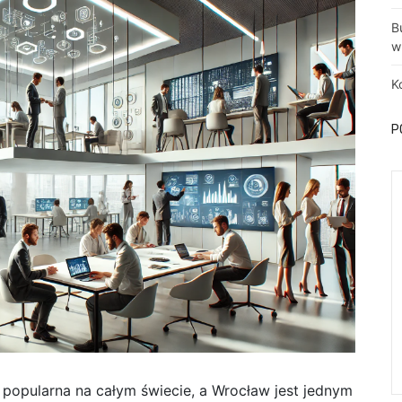
B
w
K
P
ej popularna na całym świecie, a Wrocław jest jednym