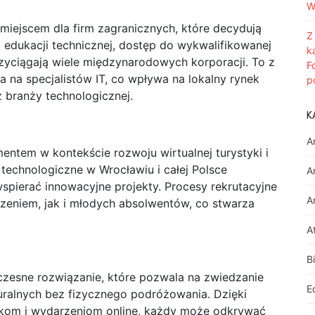
W
 miejscem dla firm zagranicznych, które decydują
Z
 edukacji technicznej, dostęp do wykwalifikowanej
k
zyciągają wiele międzynarodowych korporacji. To z
F
 na specjalistów IT, co wpływa na lokalny rynek
p
z branży technologicznej.
K
A
entem w kontekście rozwoju wirtualnej turystyki i
technologiczne w Wrocławiu i całej Polsce
A
spierać innowacyjne projekty. Procesy rekrutacyjne
A
zeniem, jak i młodych absolwentów, co stwarza
A
B
czesne rozwiązanie, które pozwala na zwiedzanie
E
uralnych bez fizycznego podróżowania. Dzięki
kom i wydarzeniom online, każdy może odkrywać