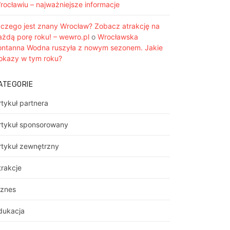
rocławiu – najważniejsze informacje
 czego jest znany Wrocław? Zobacz atrakcję na
ażdą porę roku! – wewro.pl
o
Wrocławska
ontanna Wodna ruszyła z nowym sezonem. Jakie
okazy w tym roku?
ATEGORIE
rtykuł partnera
rtykuł sponsorowany
rtykuł zewnętrzny
trakcje
iznes
dukacja