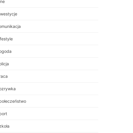
nne
nwestycje
omunikacja
festyle
ogoda
licja
raca
ozrywka
połeczeństwo
port
zkoła