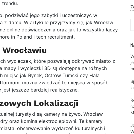
 trendu.
Z
, podziwiać jego zabytki i uczestniczyć w
 z domu. W artykule przyjrzymy się, jak Wrocław
S
fo
ępne online doświadczenia oraz jak to wszystko łączy
ore in Poland i tech recruitment.
N
o Wrocławiu
W
ych wycieczek, które pozwalają odkrywać miasto z
j
ne mapy i wycieczki 3D są dostępne na różnych
m
ch miejsc jak Rynek, Ostrów Tumski czy Hala
S
platformom, można zwiedzać te miejsca w sposób
z
jest jeszcze bardziej realistyczne.
R
zowych Lokalizacji
c
M
tualnej turystyki są kamery na żywo. Wrocław
edry oraz komina elektrociepłowni. Te kamery
J
miasta, obserwowanie wydarzeń kulturalnych i
W