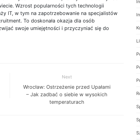
I
iecie. Wzrost popularności tych technologii
nży IT, w tym na zapotrzebowanie na specjalistów
I
cruitment. To doskonała okazja dla osób
zwijać swoje umiejętności i przyczyniać się do
K
Li
P
Po
Next
P
Next
Wrocław: Ostrzeżenie przed Upałami
R
post:
– Jak zadbać o siebie w wysokich
temperaturach
S
S
S