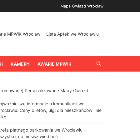
Mapa Gwiazd Wrocław
arie MPWiK Wrocław
Lista Aptek we Wrocławiu
KI
KAMERY
AWARIE MPWIK
Promowane] Personalizowane Mapy Gwiazd
ajważniejsze informacje o komunikacji we
rocławiu: Ceny biletów, ulgi dla mieszkańców i nie
ylko
trefa płatnego parkowania we Wrocławiu –
szystko, co musisz wiedzieć