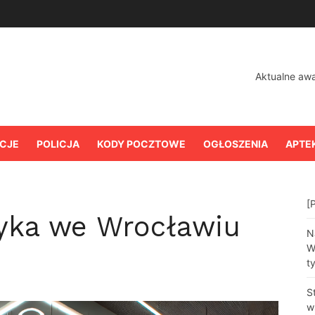
Aktualne aw
CJE
POLICJA
KODY POCZTOWE
OGŁOSZENIA
APTE
[
tyka we Wrocławiu
N
W
t
S
w