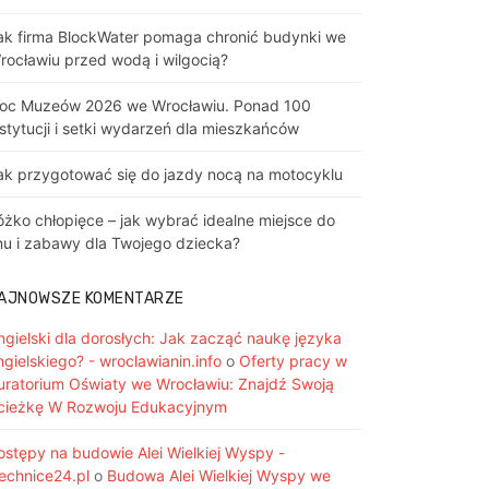
ak firma BlockWater pomaga chronić budynki we
rocławiu przed wodą i wilgocią?
oc Muzeów 2026 we Wrocławiu. Ponad 100
nstytucji i setki wydarzeń dla mieszkańców
ak przygotować się do jazdy nocą na motocyklu
óżko chłopięce – jak wybrać idealne miejsce do
nu i zabawy dla Twojego dziecka?
AJNOWSZE KOMENTARZE
ngielski dla dorosłych: Jak zacząć naukę języka
ngielskiego? - wroclawianin.info
o
Oferty pracy w
uratorium Oświaty we Wrocławiu: Znajdź Swoją
cieżkę W Rozwoju Edukacyjnym
ostępy na budowie Alei Wielkiej Wyspy -
iechnice24.pl
o
Budowa Alei Wielkiej Wyspy we